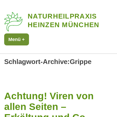
Zum
NATURHEILPRAXIS
Inhalt
HEINZEN MÜNCHEN
springen
Menü
+
aufgeklappt
zugeklappt
Schlagwort-Archive:
Grippe
Achtung! Viren von
allen Seiten –