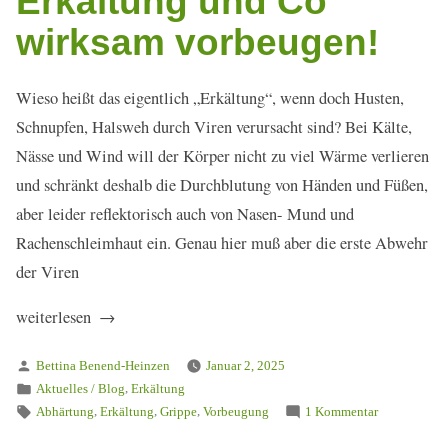
Erkältung und Co
wirksam vorbeugen!
Wieso heißt das eigentlich „Erkältung“, wenn doch Husten,
Schnupfen, Halsweh durch Viren verursacht sind? Bei Kälte,
Nässe und Wind will der Körper nicht zu viel Wärme verlieren
und schränkt deshalb die Durchblutung von Händen und Füßen,
aber leider reflektorisch auch von Nasen- Mund und
Rachenschleimhaut ein. Genau hier muß aber die erste Abwehr
der Viren
„Achtung!
weiterlesen
Viren
Verfasst
Bettina Benend-Heinzen
Januar 2, 2025
von
von
Veröffentlicht
,
Aktuelles / Blog
Erkältung
allen
in
Schlagwörter:
,
,
,
zu
Abhärtung
Erkältung
Grippe
Vorbeugung
1 Kommentar
Seiten
Achtung!