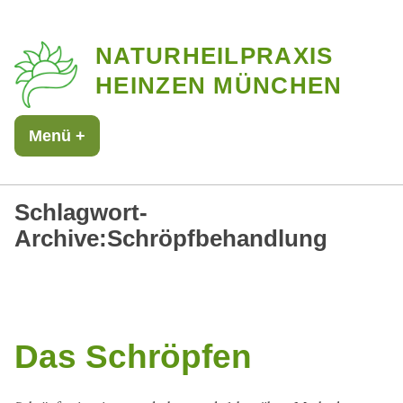
Zum
NATURHEILPRAXIS
Inhalt
HEINZEN MÜNCHEN
springen
Menü
+
aufgeklappt
zugeklappt
Schlagwort-
Archive:
Schröpfbehandlung
Das Schröpfen