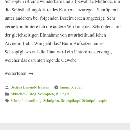
Schröpfen ist eine wunderbare und altbewährte Methode, um
die Selbstheilungskräfte des Körpers anzuregen. Schröpfen ist
unter anderem bei folgenden Beschwerden angezeigt: Sehr
gerne kombiniere ich die äußere Wirkung des Schröpfens mit
der gleichzeitigen Einnahme von naturheilkundlichen
Arzneimitteln. Wie geht das? Beim Aufsetzen eines
Schröpfglases auf die Haut wird ein Unterdruck erzeugt,
welcher das darunterliegende Gewebe
„Das
weiterlesen
Schröpfen“
Verfasst
Bettina Benend-Heinzen
Januar 6, 2023
von
Veröffentlicht
,
Aktuelles / Blog
Schröpfen, Blutegel
in
Schlagwörter:
,
,
,
Schröpfbehandlung
Schröpfen
Schröpfkopf
Schröpftherapie