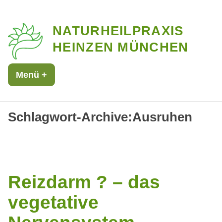
Zum
NATURHEILPRAXIS
Inhalt
HEINZEN MÜNCHEN
springen
Menü
+
aufgeklappt
zugeklappt
Schlagwort-Archive:
Ausruhen
Reizdarm ? – das
vegetative