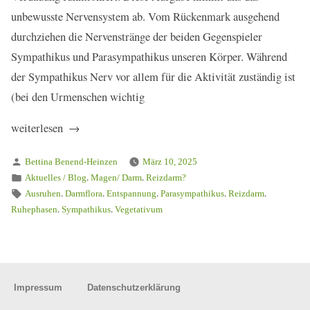
unbewusste Nervensystem ab. Vom Rückenmark ausgehend
durchziehen die Nervenstränge der beiden Gegenspieler
Sympathikus und Parasympathikus unseren Körper. Während
der Sympathikus Nerv vor allem für die Aktivität zuständig ist
(bei den Urmenschen wichtig
„Reizdarm
weiterlesen
?
Verfasst
Bettina Benend-Heinzen
März 10, 2025
–
von
Veröffentlicht
,
,
Aktuelles / Blog
Magen/ Darm
Reizdarm?
das
in
Schlagwörter:
,
,
,
,
,
Ausruhen
Darmflora
Entspannung
Parasympathikus
Reizdarm
vegetative
,
,
Ruhephasen
Sympathikus
Vegetativum
Nervensystem“
Impressum
Datenschutzerklärung