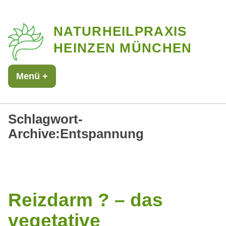
Zum
NATURHEILPRAXIS
Inhalt
HEINZEN MÜNCHEN
springen
Menü
+
aufgeklappt
zugeklappt
Schlagwort-
Archive:
Entspannung
Reizdarm ? – das
vegetative