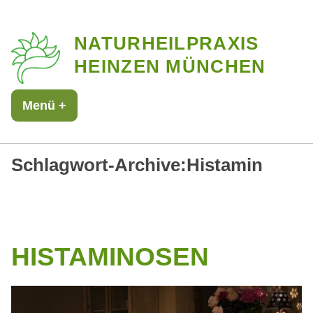
Zum
NATURHEILPRAXIS
Inhalt
HEINZEN MÜNCHEN
springen
Menü
+
aufgeklappt
zugeklappt
Schlagwort-Archive:
Histamin
HISTAMINOSEN