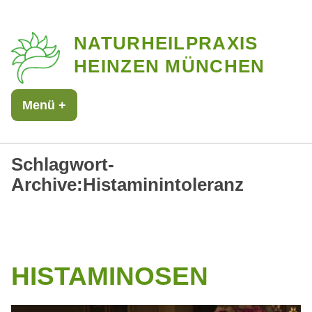
Zum
NATURHEILPRAXIS
Inhalt
HEINZEN MÜNCHEN
springen
Menü
+
aufgeklappt
zugeklappt
Schlagwort-
Archive:
Histaminintoleranz
HISTAMINOSEN